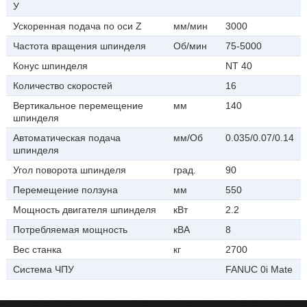
У
Ускоренная подача по оси Z
мм/мин
3000
Частота вращения шпинделя
Об/мин
75-5000
Конус шпинделя
NT 40
Количество скоростей
16
Вертикальное перемещение
мм
140
шпинделя
Автоматическая подача
мм/Об
0.035/0.07/0.14
шпинделя
Угол поворота шпинделя
град.
90
Перемещение ползуна
мм
550
Мощность двигателя шпинделя
кВт
2.2
Потребляемая мощность
кВА
8
Вес станка
кг
2700
Система ЧПУ
FANUC 0i Mate