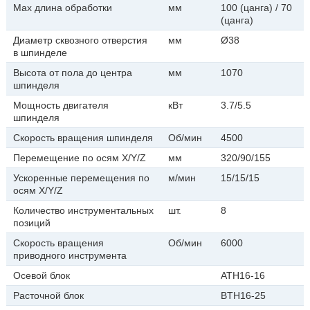
Max длина обработки
мм
100 (цанга) / 70
(цанга)
Диаметр сквозного отверстия
мм
Ø38
в шпинделе
Высота от пола до центра
мм
1070
шпинделя
Мощность двигателя
кВт
3.7/5.5
шпинделя
Скорость вращения шпинделя
Об/мин
4500
Перемещение по осям X/Y/Z
мм
320/90/155
Ускоренные перемещения по
м/мин
15/15/15
осям X/Y/Z
Количество инструментальных
шт.
8
позиций
Скорость вращения
Об/мин
6000
приводного инструмента
Осевой блок
АТН16-16
Расточной блок
BTH16-25