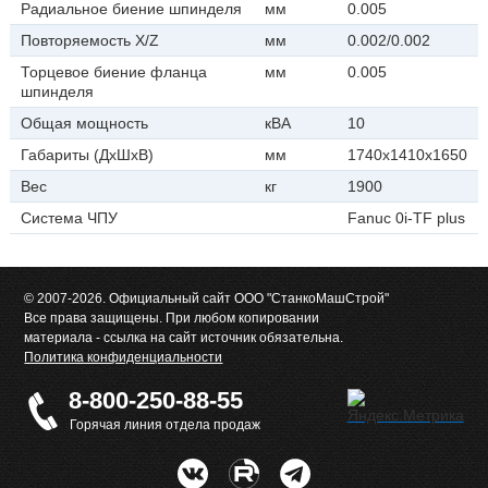
Радиальное биение шпинделя
мм
0.005
Повторяемость X/Z
мм
0.002/0.002
Торцевое биение фланца
мм
0.005
шпинделя
Общая мощность
кВА
10
Габариты (ДхШхВ)
мм
1740х1410х1650
Вес
кг
1900
Система ЧПУ
Fanuc 0i-TF plus
© 2007-2026. Официальный сайт ООО "СтанкоМашСтрой"
Все права защищены. При любом копировании
материала - ссылка на сайт источник обязательна.
Политика конфиденциальности
8-800-250-88-55
Горячая линия отдела продаж