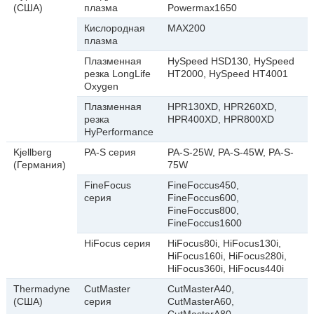
(США)
плазма
Powermax1650
Кислородная
MAX200
плазма
Плазменная
HySpeed HSD130, HySpeed
резка LongLife
HT2000, HySpeed HT4001
Oxygen
Плазменная
HPR130XD, HPR260XD,
резка
HPR400XD, HPR800XD
HyPerformance
Kjellberg
PA-S серия
PA-S-25W, PA-S-45W, PA-S-
(Германия)
75W
FineFocus
FineFoccus450,
серия
FineFoccus600,
FineFoccus800,
FineFoccus1600
HiFocus серия
HiFocus80i, HiFocus130i,
HiFocus160i, HiFocus280i,
HiFocus360i, HiFocus440i
Thermadyne
CutMaster
CutMasterA40,
(США)
серия
CutMasterA60,
CutMasterA80,