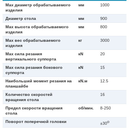
Мах диаметр обрабатываемого
мм
1000
изделия
Диаметр стола
мм
900
Мах высота обрабатываемого
мм
800
изделия
Мах вес обрабатываемого
кг
3000
изделия
Мах сила резания
к
N
20
вертикального суппорта
Мах сила резания бокового
к
N
15
суппорта
Наибольший момент резания на
к
N.м
12.5
планшайбе
Количество скоростей
16
вращения стола
Предел скорости вращения
об/мин.
8-250
стола
Поворот поперечной головки
о
±30