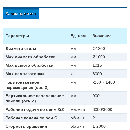
Характеристики
Параметры
Ед. изм.
Значение
Диаметр стола
мм
Ø1200
Max диаметр обработки
мм
Ø1600
Max высота обработки
мм
1015
Max вес заготовки
кг
6000
Горизонтальное
мм
-250 ~ 1480
перемещение (ось X)
Вертикальное перемещение
мм
900
пиноли (ось Z)
Рабочие подачи по осям X/Z
мм/мин
3000/3000
Рабочая подача по оси С
об/мин
2
Скорость вращения
об/мин
1-2000