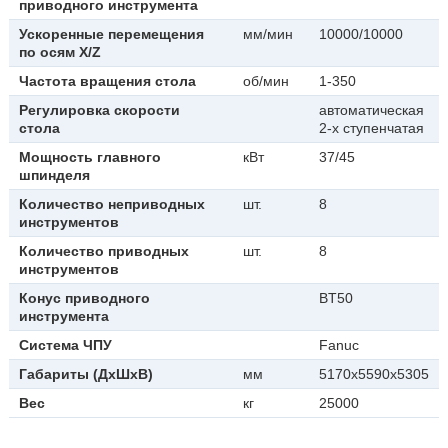
приводного инструмента
Ускоренные перемещения
мм/мин
10000/10000
по осям X/Z
Частота вращения стола
об/мин
1-350
Регулировка скорости
автоматическая
стола
2-х ступенчатая
Мощность главного
кВт
37/45
шпинделя
Количество неприводных
шт.
8
инструментов
Количество приводных
шт.
8
инструментов
Конус приводного
BT50
инструмента
Система ЧПУ
Fanuc
Габариты (ДхШхВ)
мм
5170х5590х5305
Вес
кг
25000