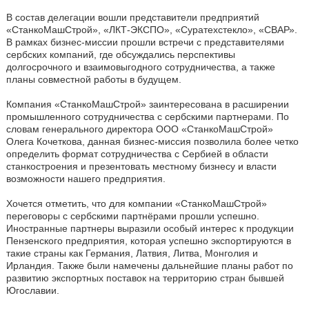
В состав делегации вошли представители предприятий
«СтанкоМашСтрой», «ЛКТ-ЭКСПО», «Суратехстекло», «СВАР».
В рамках бизнес-миссии прошли встречи с представителями
сербских компаний, где обсуждались перспективы
долгосрочного и взаимовыгодного сотрудничества, а также
планы совместной работы в будущем.
Компания «СтанкоМашСтрой» заинтересована в расширении
промышленного сотрудничества с сербскими партнерами. По
словам генерального директора ООО «СтанкоМашСтрой»
Олега Кочеткова, данная бизнес-миссия позволила более четко
определить формат сотрудничества с Сербией в области
станкостроения и презентовать местному бизнесу и власти
возможности нашего предприятия.
Хочется отметить, что для компании «СтанкоМашСтрой»
переговоры с сербскими партнёрами прошли успешно.
Иностранные партнеры выразили особый интерес к продукции
Пензенского предприятия, которая успешно экспортируются в
такие страны как Германия, Латвия, Литва, Монголия и
Ирландия. Также были намечены дальнейшие планы работ по
развитию экспортных поставок на территорию стран бывшей
Югославии.