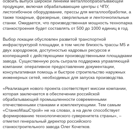
освоить выпуск широкой линейки металлообрабатывающей
продукции, включая обрабатывающие центры с ЧПУ,
листогибочное оборудование, прессы для металлообработки, а
также токарные, фрезерные, сверлильные и ленточнопильные
станки. Ожидается, что производственная мощность технопарка
станкостроения будет составлять от 500 до 1000 единиц в год.
Выбор локации обусловлен развитой транспортной
инфраструктурой площадки, в том числе близость трассы М5 и
двух аэродромов, доступностью кадровых ресурсов и
кооперацией с действующими производственными площадками
завода. Существенную роль сыграла поддержка управляющей
компании: оперативное предоставление документации,
консультативная помощь и быстрое строительство наружных
инженерных сетей, необходимых для запуска производства.
«Реализация нового проекта соответствует миссии компании,
которая заключается в обеспечении российской
обрабатывающей промышленности современными
отечественными станками и комплектующими. Тем самым
«СтанкоМашСтрой» не на словах, а на деле способствует
формированию технологического суверенитета страны», –
отметил генеральный директор российского
станкостроительного завода Олег Кочетков.