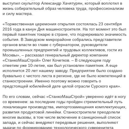
выступил скульптор Александр Хачятурян, который воплотил в
жизнь собирательный образ человека труда, профессионализм
и силу мастера.
«Торжественная церемония открытия состоялась 23 сентября
2016 года в канун Дня машиностроителя. На тот момент это был
первый памятник токарю в стране, что подчеркивало значимость
события. В Заводском микрорайоне собрались представители
органов власти во главе с губернатором, руководители
промышленных предприятий и трудовых коллективов, гости из
Москвы», – рассказал генеральный директор компании
«СтанкоМашСтрой» Олег Кочетков. – В следующем году
отметим уже 10-летие, как был установлен памятник. А еще
исполнится 20 лет нашему заводу. Предприятие было создано
буквально с чистого листа в регионе, где не было компетенций в
станкостроении. Именно поэтому можно говорить о
предстоящей юбилейной дате целой отрасли Сурского края».
По его словам, сейчас «СтанкоМашСтрой» уверенно идёт в ногу
со временем: за последние годы пройден стремительный путь
локализации производства, импортозамещения комплектующих,
развития продуктовой линейки. Станкостроители преодолели
многие вызовы, в том числе включение в санкционный список
запада, и сейчас внедряют передовые решения, выполняют
задачи по формированию технологического суверенитета