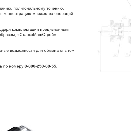
анию, полигональному точению,
ть концентрацию множества операций
одаря комплектации прецизионным
 образом, «СтанкоМашСтрой»
ьные возможности для обмена опытом
ть по номеру
8-800-250-88-55
.