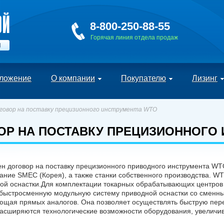
8-800-250-88-55
Горячая линия отдела продаж
Й
ложение
О компании
Покупателю
Лизинг
говор на поставку прецизионного инструмента WTO
ОР НА ПОСТАВКУ ПРЕЦИЗИОННОГО 
 договор на поставку прецизионного приводного инструмента WT
ние SMEC (Корея), а также станки собственного производства. 
ой оснастки.Для комплектации токарных обрабатывающих центро
- быстросменную модульную систему приводной оснастки со сменны
ющая прямых аналогов. Она позволяет осуществлять быструю перен
асширяются технологические возможности оборудования, увеличи