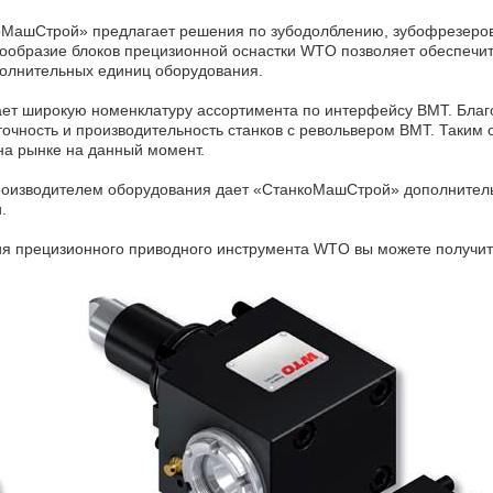
МашСтрой» предлагает решения по зубодолблению, зубофрезеров
гообразие блоков прецизионной оснастки WTO позволяет обеспечи
полнительных единиц оборудования.
т широкую номенклатуру ассортимента по интерфейсу ВМТ. Благ
очность и производительность станков с револьвером ВМТ. Таким
на рынке на данный момент.
роизводителем оборудования дает «СтанкоМашСтрой» дополнител
.
ия прецизионного приводного инструмента WTO вы можете получи