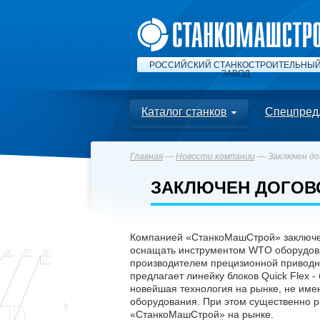
РОССИЙСКИЙ СТАНКОСТРОИТЕЛЬНЫ
ЗАВОД
Каталог станков
Спецпред
Главная
—
Новости компании
— Заключен до
ЗАКЛЮЧЕН ДОГОВ
Компанией «СтанкоМашСтрой» заключен
оснащать инструментом WTO оборудова
производителем прецизионной приводн
предлагает линейку блоков Quick Flex 
новейшая технология на рынке, не име
оборудования. При этом существенно р
«СтанкоМашСтрой» на рынке.