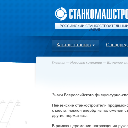
РОССИЙСКИЙ СТАНКОСТРОИТЕЛЬНЫ
ЗАВОД
Каталог станков
Спецпред
Главная
—
Новости компании
— Вручение зн
Знаки Всероссийского физкультурно-сп
Пензенские станкостроители продемонс
с места, наклон вперёд из положения с
другие нормативы.
В рамках церемонии награждения руко