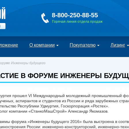
8-800-250-88-55
Горячая линия отдела продаж
Й
ложение
О компании
Покупателю
Лизинг
оруме Инженеры будущего
АСТИЕ В ФОРУМЕ ИНЖЕНЕРЫ БУДУЩ
 Удмуртия прошел VI Международный молодежный промышленный ф
ченых, аспирантов и студентов из России и ряда зарубежных стр
ельство Республики Удмуртия, Госкорпорация «Ростех».
нолог компании «СтанкоМашСтрой» Александр Якомазов.
раммы форума «Инженеры будущего 2016» была выстроена в соотв
иностроения России: инженерно-конструкторский, инженерно-техн