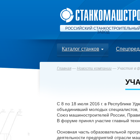
РОССИЙСКИЙ СТАНКОСТРОИТЕЛЬНЫ
ЗАВОД
Каталог станков
Спецпред
Главная
—
Новости компании
— Участие в ф
УЧ
С 8 по 18 июля 2016 г. в Республике
объединивший молодых специалистов, у
Союз машиностроителей России, Правит
В форуме принял участие главный тех
Основная часть образовательной прог
деятельности предприятий отрасли маш