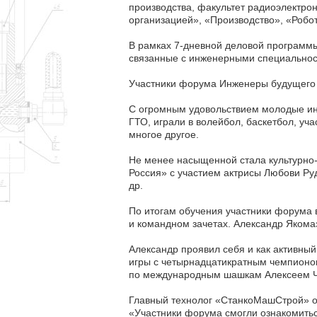
производства, факультет радиоэлектро
организацией», «Производство», «Робо
В рамках 7-дневной деловой программы
связанные с инженерными специальнос
Участники форума Инженеры будущего 
С огромным удовольствием молодые ин
ГТО, играли в волейбол, баскетбол, у
многое другое.
Не менее насыщенной стала культурно-
Россия» с участием актрисы Любови Руд
др.
По итогам обучения участники форума 
и командном зачетах. Александр Якомаз
Александр проявил себя и как активны
игры с четырнадцатикратным чемпионо
по международным шашкам Алексеем 
Главный технолог «СтанкоМашСтрой» о
«Участники форума смогли ознакомить