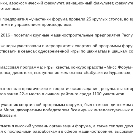
ники, аэрокосмический факультет, авиационный факультет, факуль
тотехника».
 предприятия –участники форума провели 25 круглых столов, во в
тями и управлением производством.
2016» посетили крупные машиностроительные предприятия Респу
женеры участвовали в мероприятиях спортивной программы форум
частвовали в сеансах одновременной игры по шахматам и шашкам 
массовая программа: игры, квесты, конкурс красоты «Мисс Форум»
енко, дискотеки, выступление коллектива «Бабушки из Бураново»,
выполняли практические и теоретические задания, результаты кот
ов занял 22-е место в личном рейтинге среди 1100 участников.
й участник спортивной программы форума, был отмечен дипломом 
м Мира, двухкратным победителем Всемирных интеллектуальных и
Чижовым.
тметил высокий уровень организации форума, а также теплую др
ся с последними разработками в сфере машиностроения, высоким