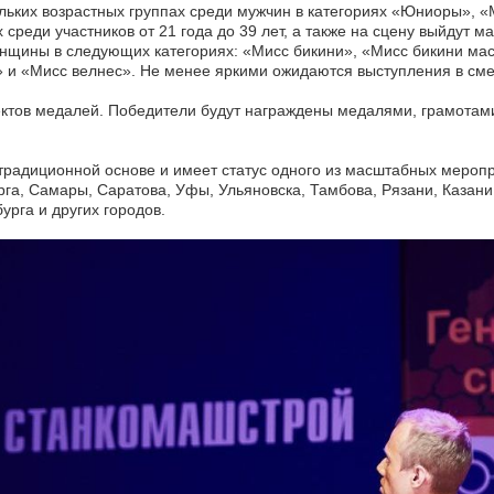
ольких возрастных группах среди мужчин в категориях «Юниоры», 
среди участников от 21 года до 39 лет, а также на сцену выйдут ма
енщины в следующих категориях: «Мисс бикини», «Мисс бикини мас
» и «Мисс велнес». Не менее яркими ожидаются выступления в см
ектов медалей. Победители будут награждены медалями, грамотам
 традиционной основе и имеет статус одного из масштабных мероп
рга, Самары, Саратова, Уфы, Ульяновска, Тамбова, Рязани, Казани
урга и других городов.