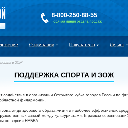
8-800-250-88-55
Горячая линия отдела продаж
Й
ложение
О компании
Покупателю
Лизинг
спорта и ЗОЖ
ПОДДЕРЖКА СПОРТА И ЗОЖ
содействие в организации Открытого кубка городов России по фит
 областной филармонии.
 пропаганде здорового образа жизни и наиболее эффективных сред
ужественных связей между культуристами. В рамках соревновани
ны по версии НАББА.