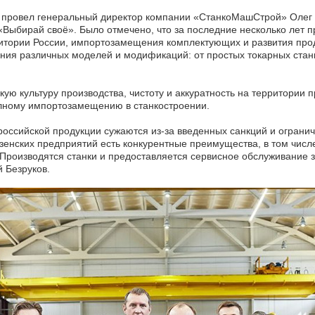
 провел генеральный директор компании «СтанкоМашСтрой» Олег К
Выбирай своё». Было отмечено, что за последние несколько лет
ритории России, импортозамещения комплектующих и развития про
ния различных моделей и модификаций: от простых токарных стан
ую культуру производства, чистоту и аккуратность на территории
олному импортозамещению в станкостроении.
оссийской продукции сужаются из-за введенных санкций и огранич
ензенских предприятий есть конкурентные преимущества, в том чис
роизводятся станки и предоставляется сервисное обслуживание з
 Безруков.