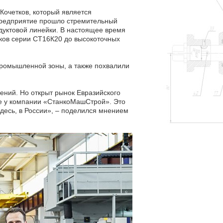
очетков, который является
 предприятие прошло стремительный
дуктовой линейки. В настоящее время
ков серии СТ16К20 до высокоточных
 промышленной зоны, а также похвалили
ений. Но открыт рынок Евразийского
ле у компании «СтанкоМашСтрой». Это
десь, в России», – поделился мнением