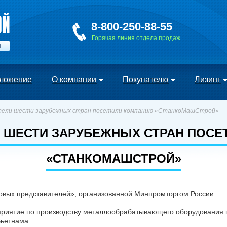
8-800-250-88-55
Горячая линия отдела продаж
Й
ложение
О компании
Покупателю
Лизинг
ели шести зарубежных стран посетили компанию «СтанкоМашСтрой»
 ШЕСТИ ЗАРУБЕЖНЫХ СТРАН ПОС
«СТАНКОМАШСТРОЙ»
говых представителей», организованной Минпромторгом России.
приятие по производству металлообрабатывающего оборудования п
Вьетнама.