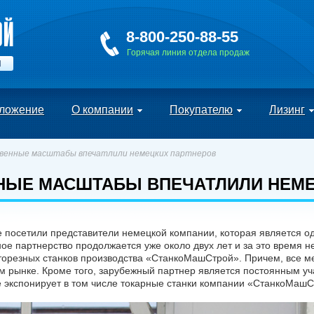
8-800-250-88-55
Горячая линия отдела продаж
Й
ложение
О компании
Покупателю
Лизинг
енные масштабы впечатлили немецких партнеров
НЫЕ МАСШТАБЫ ВПЕЧАТЛИЛИ НЕМЕ
посетили представители немецкой компании, которая является о
ое партнерство продолжается уже около двух лет и за это время
нторезных станков производства «СтанкоМашСтрой». Причем, все
 рынке. Кроме того, зарубежный партнер является постоянным уч
 экспонирует в том числе токарные станки компании «СтанкоМашС