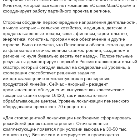
Кочетков, который возглавляет компанию «СтанкоМашСтрой» и
координирует работу партийного проекта в регионе.
Стороны обсудили первоочередные направления деятельности,
в числе которых – сельское хозяйство, медицина, детские и
продовольственные товары, связь, финансы, строительство,
энергетика, логистика, программное обеспечение и другие
отрасли. Было отмечено, что Пензенская область стала одним
из флагманов в отечественном станкостроении, созданном в
регионе «с нуля буквально десять лет назад». Положительные
результаты демонстрирует первый в России станкостроительный
кластер, который сегодня вышел на федеральный уровень, а
кооперация способствует решению задач по
импортозамещению комплектующих и расширению
продуктовой линейки. Сейчас «якорный» резидент
промышленного объединения выпускает как классические
токарные станки серии 16К20, так и высокоточные
обрабатывающие центры. Уровень локализации пензенского
оборудования превышает 70 процентов.
«Для стопроцентной локализации необходимо сформировать
российский рынок станкостроения. Отечественные
комплектующие появятся при условии выхода на 30-50 тыс.
станков в год. Бизнес сам интегрируется в производство