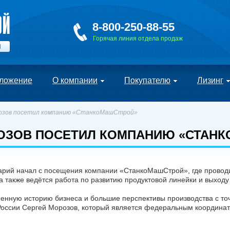
8-800-250-88-55
Горячая линия отдела продаж
Й
ложение
О компании
Покупателю
Лизинг
озов посетил компанию «СтанкоМашСтрой»
ОЗОВ ПОСЕТИЛ КОМПАНИЮ «СТАН
рий начал с посещения компании «СтанкоМашСтрой», где проводи
также ведётся работа по развитию продуктовой линейки и выходу
енную историю бизнеса и большие перспективы производства с т
России Сергей Морозов, который является федеральным координа