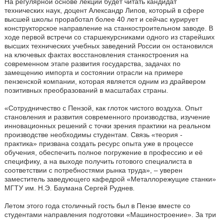
На регулярной основе лекции будет читать кандидат
технических наук, доцент Александр Липов, который в сфере
высшей школы проработал более 40 лет и сейчас курирует
конструкторское направление на станкостроительном заводе. В
ходе первой встречи со старшекурсниками одного из старейших
высших технических учебных заведений России он остановился
на ключевых фактах восстановления станкостроения на
современном этапе развития государства, задачах по
замещению импорта и состоянии отрасли на примере
пензенской компании, которая является одним из драйвером
позитивных преобразований в масштабах страны.
«Сотрудничество с Пензой, как глоток чистого воздуха. Опыт
становления и развития современного производства, изучение
инновационных решений с точки зрения практики на реальном
производстве необходимы студентам. Связь «теория -
практика» призвана создать ресурс опыта уже в процессе
обучения, обеспечить полное погружение в профессию и её
специфику, а на выходе получить готового специалиста в
соответствии с потребностями рынка труда», – уверен
заместитель заведующего кафедрой «Металлорежущие станки»
МГТУ им. Н.Э. Баумана Сергей Руднев.
Летом этого года столичный гость был в Пензе вместе со
студентами направления подготовки «Машиностроение». За три