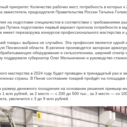
й приоритет. Количество рабочих мест, потребность в которых к 2
ла заместитель председателя Правительства России Татьяна Голико
лия на подготовке специалистов в соответствии с требованиями ры
а Путина подготовлен первый вариант прогноза потребности в кад
 имеет перезагрузка конкурсов профессионального мастерства и у
й токарь» выбрана не случайно. Эта профессия является одной и
для Пензенской области. В регионе производятся запорная арматур
брабатывающее оборудование и сельхозтехника, широкий спектр и
ву поддержали губернатор Олег Мельниченко и руководство станко
го мастерства в 2024 году будет проведен в тринадцатый раз и за
егионах страны. В Пензе состязание токарей пройдёт на площадк
н размер денежного поощрения на основании решения премьер-м
 1 млн рублей, за 2 место — с 200 до 500 тыс., за 3 место — со 1
а, увеличится с 3 до 9 млн рублей.