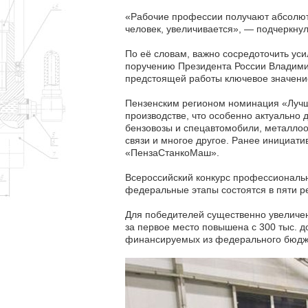
«Рабочие профессии получают абсолютны
человек, увеличивается», — подчеркну
По её словам, важно сосредоточить уси
поручению Президента России Владимир
предстоящей работы ключевое значение
Пензенским регионом номинация «Лучши
производстве, что особенно актуально 
бензовозы и спецавтомобили, металлоо
связи и многое другое. Ранее инициати
«ПензаСтанкоМаш».
Всероссийский конкурс профессионально
федеральные этапы состоятся в пяти р
Для победителей существенно увеличе
за первое место повышена с 300 тыс. до
финансируемых из федерального бюджет