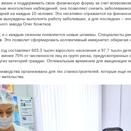
 жизни и поддерживать свою физическую форму за счет всевозможн
ные многолетних наблюдений, она позволяет снизить заболеваемос
дней на каждые 10 человек. Это негативно отражается на финансо
е вынуждены выполнять работу заболевших, а для последних – это
ого завода Олег Кочетков.
ет, и с каждым сезоном появляются новые штаммы. Специалисты ре
ов. Это позволит сформировать коллективный иммунитет, оберегая 
од составляют 603,3 тысяч взрослого населения и 97,7 тысяч дет
е менее 75% от численности лиц из групп риска, предусмотренны
ругих категорий граждан. Оптимальным временем для вакцинации я
изводства организована для тех станкостроителей, которые еще н
 жительства.