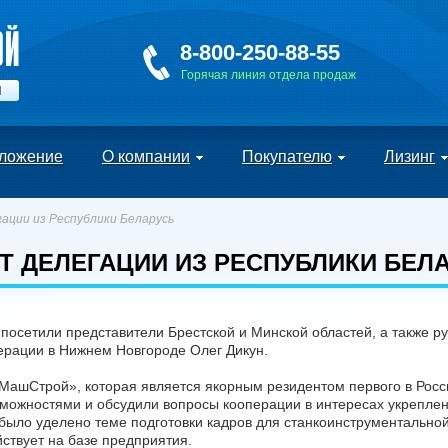
8-800-250-88-55
Горячая линия отдела продаж
Й
ложение
О компании
Покупателю
Лизинг
ации из Республики Беларусь
Т ДЕЛЕГАЦИИ ИЗ РЕСПУБЛИКИ БЕЛ
посетили представители Брестской и Минской областей, а также р
ерации в Нижнем Новгороде Олег Дикун.
ашСтрой», которая является якорным резидентом первого в Росси
можностями и обсудили вопросы кооперации в интересах укреплен
 было уделено теме подготовки кадров для станкоинструментально
ствует на базе предприятия.