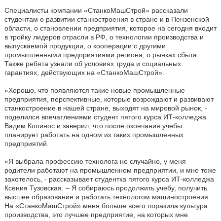
Специалисты компании «СтанкоМашСтрой» рассказали
студентам о развитии станкостроения в стране и в Пензенской
области, о становлении предприятия, которое на сегодня входит
в тройку лидеров отрасли в РФ, о технологии производства и
выпускаемой продукции, о кооперации с другими
промышленными предприятиями региона, о рынках сбыта.
Также ребята узнали об условиях труда и социальных
гарантиях, действующих на «СтанкоМашСтрой».
«Хорошо, что появляются такие новые промышленные
предприятия, перспективные, которые возрождают и развивают
станкостроение в нашей стране, выходят на мировой рынок, -
поделился впечатлениями студент пятого курса ИТ-колледжа
Вадим Копинос и заверил, что после окончания учебы
планирует работать на одном из таких промышленных
предприятий.
«Я выбрала профессию технолога не случайно, у меня
родители работают на промышленном предприятии, и мне тоже
захотелось, - рассказывает студентка пятого курса ИТ-колледжа
Ксения Тузовская. – Я собираюсь продолжить учебу, получить
высшее образование и работать технологом машиностроения.
На «СтанкоМашСтрой» меня больше всего поразила культура
производства, это лучшее предприятие, на которых мне