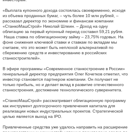
«Выплата купонного дохода состоялась своевременно, исходя
из объема проданных бумаг, – чуть более 10 млн рублей, –
рассказал директор по экономике и финансам компании
«СтанкоМашСтрой» Николай Шлеин. – Доход на одну
облигацию за первый купонный период составил 59,21 рубля.
Наша ставка по облигационному займу – 23,75% годовых. На
фоне снижения ключевой ставки и ставкам по вкладам мы
считаем, что это может быть неплохой альтернативой по
сбережению средств и инвестированию в российских
станкостроителей».
В эфире программы «Современное станкостроение в России»
генеральный директор предприятия Олег Кочетков отметил, что
инвестор становится партнером компании. Он получает не
только прибыль, но и делает вклад в развитие отечественного
станкостроения, достижение технологического суверенитета.
«СтанкоМашСтрой» рассматривает облигационную программу
как инструмент долгосрочного привлечения капитала для
реализации новых индустриальных проектов. Стратегической
целью является выход на IPO.
Привлеченные средства уже удалось направить на расширение