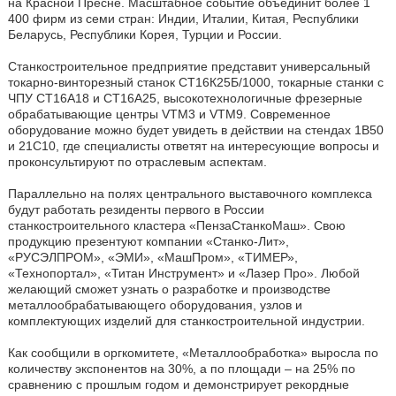
на Красной Пресне. Масштабное событие объединит более 1
400 фирм из семи стран: Индии, Италии, Китая, Республики
Беларусь, Республики Корея, Турции и России.
Станкостроительное предприятие представит универсальный
токарно-винторезный станок СТ16К25Б/1000, токарные станки с
ЧПУ СТ16А18 и СТ16А25, высокотехнологичные фрезерные
обрабатывающие центры VTM3 и VTM9. Современное
оборудование можно будет увидеть в действии на стендах 1В50
и 21С10, где специалисты ответят на интересующие вопросы и
проконсультируют по отраслевым аспектам.
Параллельно на полях центрального выставочного комплекса
будут работать резиденты первого в России
станкостроительного кластера «ПензаСтанкоМаш». Свою
продукцию презентуют компании «Станко-Лит»,
«РУСЭЛПРОМ», «ЭМИ», «МашПром», «ТИМЕР»,
«Технопортал», «Титан Инструмент» и «Лазер Про». Любой
желающий сможет узнать о разработке и производстве
металлообрабатывающего оборудования, узлов и
комплектующих изделий для станкостроительной индустрии.
Как сообщили в оргкомитете, «Металлообработка» выросла по
количеству экспонентов на 30%, а по площади – на 25% по
сравнению с прошлым годом и демонстрирует рекордные