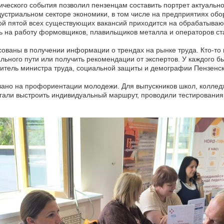
ческого события позволил пензенцам составить портрет актуально
дустриальном секторе экономики, в том числе на предприятиях о
ой пятой всех существующих вакансий приходится на обрабатыва
ть на работу формовщиков, плавильщиков металла и операторов ст
ованы в получении информации о трендах на рынке труда. Кто-то 
ьного пути или получить рекомендации от экспертов. У каждого б
ститель министра труда, социальной защиты и демографии Пензенс
ано на профориентации молодежи. Для выпускников школ, коллед
гали выстроить индивидуальный маршрут, проводили тестирования 