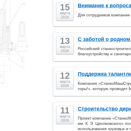
15
Внимание к вопрос
марта
Для сотрудников компании
2026
13
С заботой о родном
марта
Российский станкостроите
2026
благоустройству и санитар
12
Поддержка талантл
марта
Компания «СтанкоМашСтрой
2026
горы!», которую проводят 
11
Строительство дир
марта
Проект компании «СтанкоМ
2026
им. К. Э. Циолковского» п
использования грузовых и 