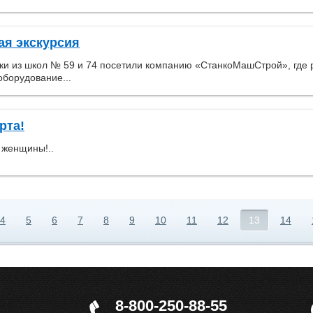
я экскурсия
ки из школ № 59 и 74 посетили компанию «СтанкоМашСтрой», где 
борудование...
рта!
 женщины!..
4
5
6
7
8
9
10
11
12
13
14
8-800-250-88-55