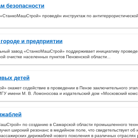
ам безопасности
 «СтанкоМашСтрой» проведён инструктаж по антитеррористической 
 городе и предприятии
льный завод «СтанкоМашСтрой» поддерживает инициативу проведе
ной очистке населенных пунктов Пензенской области...
ивых детей
» окажет содействие в проведении в Пензе заключительного эта
МГУ имени М. В. Ломоносова и издательский дом «Московский комс
ижаблей
ашСтрой» по созданию в Самарской области промышленного техн
олучил широкий резонанс в медийном поле, что свидетельствует об 
пассажирских дирижаблей нового поколения в различных отраслях р