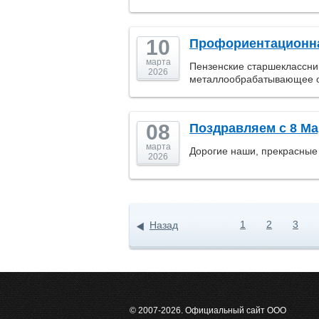
10
Профориентационна
марта
Пензенские старшеклассни
2026
металлообрабатывающее о
08
Поздравляем с 8 Ма
марта
Дорогие наши, прекрасные
2026
1
2
3
Назад
© 2007-2026. Официальный сайт ООО