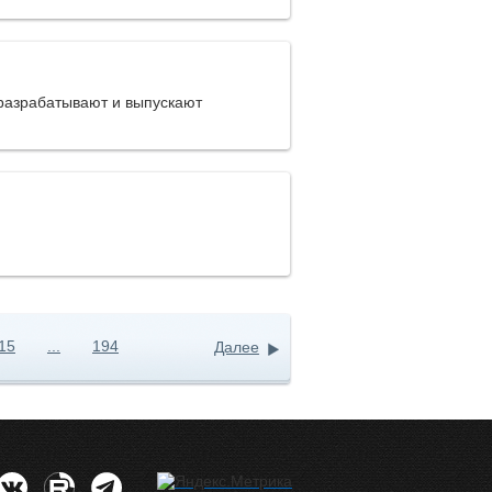
разрабатывают и выпускают
15
...
194
Далее