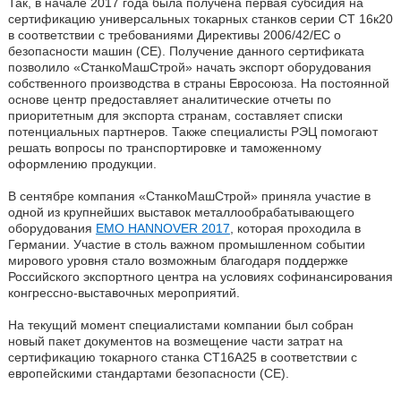
Так, в начале 2017 года была получена первая субсидия на
сертификацию универсальных токарных станков серии СТ 16к20
в соответствии с требованиями Директивы 2006/42/ЕС о
безопасности машин (СЕ). Получение данного сертификата
позволило «СтанкоМашСтрой» начать экспорт оборудования
собственного производства в страны Евросоюза. На постоянной
основе центр предоставляет аналитические отчеты по
приоритетным для экспорта странам, составляет списки
потенциальных партнеров. Также специалисты РЭЦ помогают
решать вопросы по транспортировке и таможенному
оформлению продукции.
В сентябре компания «СтанкоМашСтрой» приняла участие в
одной из крупнейших выставок металлообрабатывающего
оборудования
EMO HANNOVER 2017
, которая проходила в
Германии. Участие в столь важном промышленном событии
мирового уровня стало возможным благодаря поддержке
Российского экспортного центра на условиях софинансирования
конгрессно-выставочных мероприятий.
На текущий момент специалистами компании был собран
новый пакет документов на возмещение части затрат на
сертификацию токарного станка СТ16А25 в соответствии с
европейскими стандартами безопасности (СЕ).