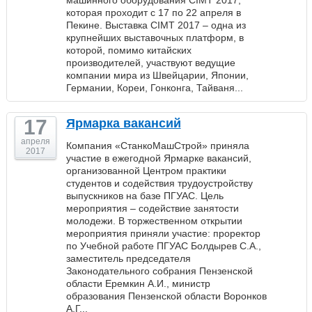
машинного оборудования CIMT 2017,
которая проходит с 17 по 22 апреля в
Пекине. Выставка СIМТ 2017 – одна из
крупнейших выставочных платформ, в
которой, помимо китайских
производителей, участвуют ведущие
компании мира из Швейцарии, Японии,
Германии, Кореи, Гонконга, Тайваня...
17
Ярмарка вакансий
апреля
Компания «СтанкоМашСтрой» приняла
2017
участие в ежегодной Ярмарке вакансий,
организованной Центром практики
студентов и содействия трудоустройству
выпускников на базе ПГУАС. Цель
мероприятия – содействие занятости
молодежи. В торжественном открытии
мероприятия приняли участие: проректор
по Учебной работе ПГУАС Болдырев С.А.,
заместитель председателя
Законодательного собрания Пензенской
области Еремкин А.И., министр
образования Пензенской области Воронков
А.Г...