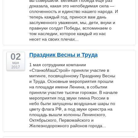
вы совершили. Великая Победа еще раз
доказала, какая это непобедимая сила —
сплоченность и единство нашего народа. И
теперь каждый год, принося вам дань
заслуженного уважения, мы, дети, внуки и
правнуки солдат Победы, вспоминаем о
том наследии, которое каждый из нас
несет на своих плечах...
02
Праздник Весны и Труда
мая
1 мая сотрудники компании
2017
«СтанкоМашСтрой» приняли участие в
митинге, посвящённому Празднику Весны
и Труда. Основные мероприятия прошли
на площади имени Ленина, в событии
приняли участие тысячи горожан. В начале
мероприятия под звуки гимна России в
небо были запущены воздушные шары по
цвету флага РФ, а под звуки оркестра на
площадь вышли колонны Ленинского,
Октябрьского, Первомайского и
Железнодорожного районов города...